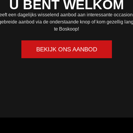
U BENT WELKOM
nnen vinden. Daarna even in 
erleg met Goedman wie het 
ft een dagelijks wisselend aanbod aan interessante occasion
obleem dan gaat verhelpen.
gebreide aanbod via de onderstaande knop of kom gezellig lan
 nu toe dus alles keurig en 
te Boskoop!
jes opgelost en laat het nog 
 deze review weten zodra 
les weer gerepareerd is.
BEKIJK ONS AANBOD
dt vervolgd.....