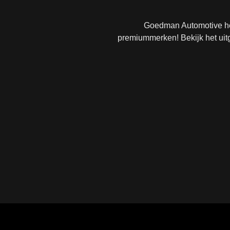
ku
ov
Goedman Automotive hee
pr
premiummerken! Bekijk het uit
Tot
net
in
al
Wor