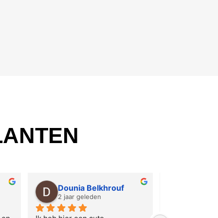
LANTEN
Dounia Belkhrouf
Abdull
2 jaar geleden
2 jaar ge